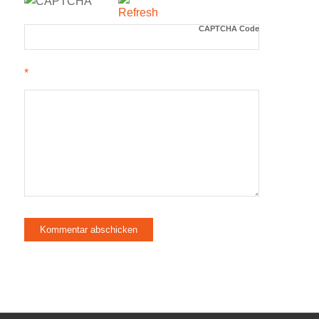
CAPTCHA Code
*