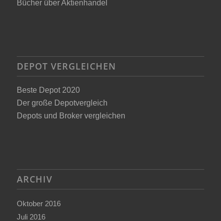
Bücher über Aktienhandel
DEPOT VERGLEICHEN
Beste Depot 2020
Der große Depotvergleich
Depots und Broker vergleichen
ARCHIV
Oktober 2016
Juli 2016